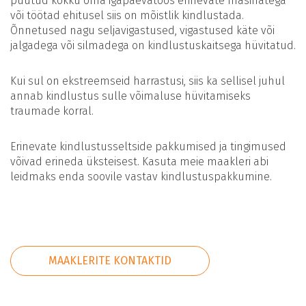
puutud kokku oma igapäevatöös erinevate masinatega
või töötad ehitusel siis on mõistlik kindlustada.
Õnnetused nagu seljavigastused, vigastused käte või
jalgadega või silmadega on kindlustuskaitsega hüvitatud.
Kui sul on ekstreemseid harrastusi, siis ka sellisel juhul
annab kindlustus sulle võimaluse hüvitamiseks
traumade korral.
Erinevate kindlustusseltside pakkumised ja tingimused
võivad erineda üksteisest. Kasuta meie maakleri abi
leidmaks enda soovile vastav kindlustuspakkumine.
MAAKLERITE KONTAKTID