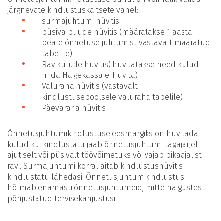
järgnevate kindlustuskaitsete vahel:
surmajuhtumi hüvitis
püsiva puude hüvitis (määratakse 1 aasta
peale õnnetuse juhtumist vastavalt määratud
tabelile)
Ravikulude hüvitis( hüvitatakse need kulud
mida Haigekassa ei hüvita)
Valuraha hüvitis (vastavalt
kindlustusepoolsele valuraha tabelile)
Päevaraha hüvitis
Õnnetusjuhtumikindlustuse eesmärgiks on hüvitada
kulud kui kindlustatu jääb õnnetusjuhtumi tagajärjel
ajutiselt või püsivalt töövõimetuks või vajab pikaajalist
ravi. Surmajuhtumi korral aitab kindlustushüvitis
kindlustatu lähedasi. Õnnetusjuhtumikindlustus
hõlmab enamasti õnnetusjuhtumeid, mitte haigustest
põhjustatud tervisekahjustusi.