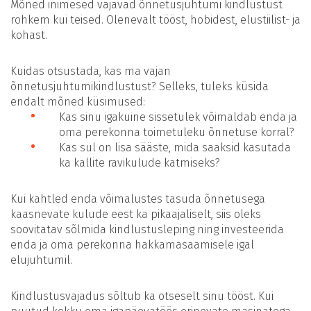
Mõned inimesed vajavad õnnetusjuhtumi kindlustust
rohkem kui teised. Olenevalt tööst, hobidest, elustiilist- ja
kohast.
Kuidas otsustada, kas ma vajan
õnnetusjuhtumikindlustust? Selleks, tuleks küsida
endalt mõned küsimused:
Kas sinu igakuine sissetulek võimaldab enda ja
oma perekonna toimetuleku õnnetuse korral?
Kas sul on lisa sääste, mida saaksid kasutada
ka kallite ravikulude katmiseks?
Kui kahtled enda võimalustes tasuda õnnetusega
kaasnevate kulude eest ka pikaajaliselt, siis oleks
soovitatav sõlmida kindlustusleping ning investeerida
enda ja oma perekonna hakkamasaamisele igal
elujuhtumil.
Kindlustusvajadus sõltub ka otseselt sinu tööst. Kui