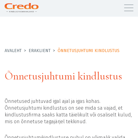
AVALEHT
>
ERAKLIENT
>
ÕNNETUSJUHTUMI KINDLUSTUS
Õnnetusjuhtumi kindlustus
Õnnetused juhtuvad igal ajal ja igas kohas.
Õnnetusjuhtumi kindlustus on see mida sa vajad, et
kindlustusfirma saaks katta täielikult või osaliselt kulud,
mis on õnnetuse tagajärjel tekkinud.
Õnnetusjuhtumikindlustuse puhul on võimalik valida